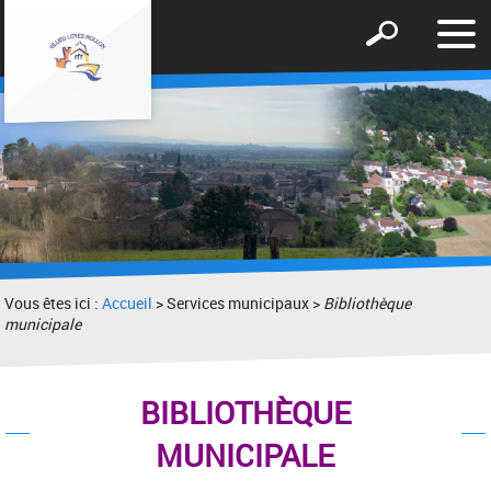
Affic
Afficher
le
le
men
formulaire
de
recherche
Vous êtes ici :
Accueil
> Services municipaux >
Bibliothèque
municipale
BIBLIOTHÈQUE
MUNICIPALE