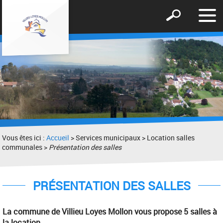
Affic
Afficher
le
le
men
formulaire
de
recherche
Vous êtes ici :
Accueil
> Services municipaux > Location salles
communales >
Présentation des salles
PRÉSENTATION DES SALLES
La commune de Villieu Loyes Mollon vous propose 5 salles à
la location.