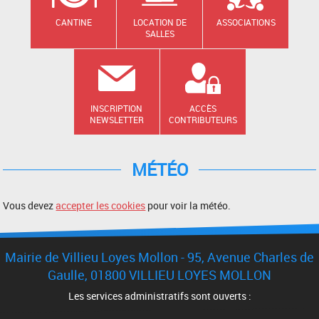
CANTINE
LOCATION DE
ASSOCIATIONS
SALLES
INSCRIPTION
ACCÈS
NEWSLETTER
CONTRIBUTEURS
MÉTÉO
Vous devez
accepter les cookies
pour voir la météo.
Mairie de Villieu Loyes Mollon - 95, Avenue Charles de
Gaulle, 01800 VILLIEU LOYES MOLLON
Les services administratifs sont ouverts :