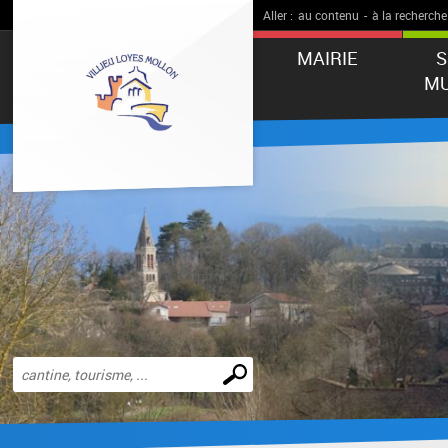
Aller :
au contenu
-
à la recherche
MAIRIE
S
MU
Effectuer
une
recherche