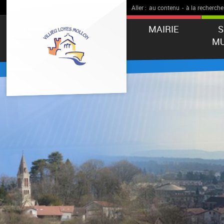
Aller :
au contenu
-
à la recherche
MAIRIE
S
MU