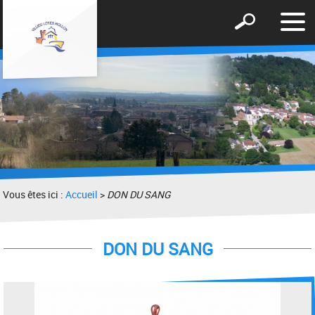
Affic
Afficher
le
le
men
formulaire
de
recherche
Vous êtes ici :
Accueil
>
DON DU SANG
DON DU SANG