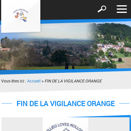
Affic
Afficher
le
le
men
formulaire
de
recherche
Vous êtes ici :
Accueil
>
FIN DE LA VIGILANCE ORANGE
FIN DE LA VIGILANCE ORANGE