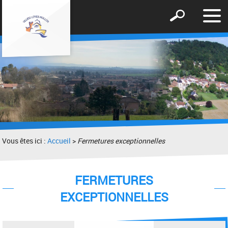
Affic
Afficher
le
le
men
formulaire
de
recherche
Vous êtes ici :
Accueil
>
Fermetures exceptionnelles
FERMETURES
EXCEPTIONNELLES